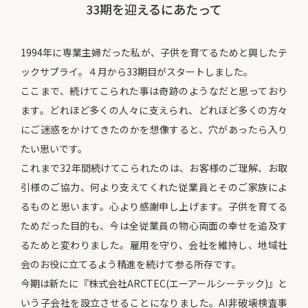
33期を迎えるにあたって
1994年に専業主婦だった私が、子供を育てるためと興したテ
ックサプライ。４月から33期目がスタートしました。
ここまで、続けてこられた事は奇跡のようなだと思っており
ます。どれほど多くの人々に支えられ、どれほど多くの方々
にご迷惑をかけてきたのかを想像すると、穴があったら入り
たい思いです。
これまで32年間続けてこられたのは、お客様のご理解、お取
引様のご協力、何より支えてくれた従業員とそのご家族によ
るものと思います。心より感謝申し上げます。子供を育てる
ためだった目的も、今は全従業員の物心両面の幸せを追及す
るためと変わりました。雇用を守り、会社を維持し、地域社
会のお役に立てるよう精進を続けて参る所存です。
今期は新たに『株式会社ARCTEC(エーアールシーテック)』と
いう子会社を設立させることになりました。AI非破壊検査事